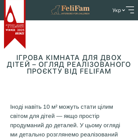
Skip
Головна
>
Блог
>
Ігрова кімната для двох дітей –
to
огляд реалізованого проєкту від FeliFam
content
ІГРОВА КІМНАТА ДЛЯ ДВОХ
ДІТЕЙ – ОГЛЯД РЕАЛІЗОВАНОГО
ПРОЄКТУ ВІД FELIFAM
Іноді навіть 10 м² можуть стати цілим
світом для дітей — якщо простір
продуманий до деталей. У цьому огляді
ми детально розглянемо реалізований