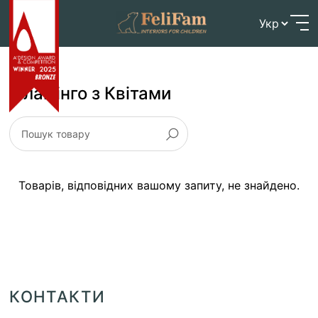
Skip
Головна
>
Фламінго з Квітами
to
content
Фламінго з Квітами
Товарів, відповідних вашому запиту, не знайдено.
КОНТАКТИ