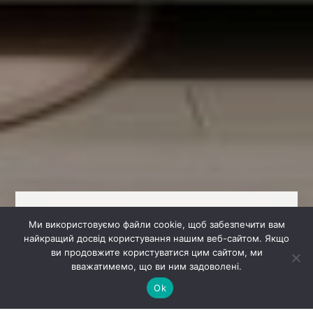
ДИЗАЙН СПАЛЬНІ ДЛЯ
Ми використовуємо файли cookie, щоб забезпечити вам
ДІВЧИНКИ: НІЖНІСТЬ ТА
найкращий досвід користування нашим веб-сайтом. Якщо
ви продовжите користуватися цим сайтом, ми
ЕЛЕГАНТНІСТЬ
вважатимемо, що ви ним задоволені.
Ok
Дизайн спальні для дівчинки виконаний у
ніжних, спокійних тонах, що створюють