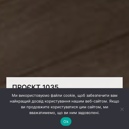
ПРОЄКТ 1035
Ми використовуємо файли cookie, щоб забезпечити вам
Важливо, щоб у кожної дитини був свій
найкращий досвід користування нашим веб-сайтом. Якщо
простір. Ось чому ми спроектували цю
ви продовжите користуватися цим сайтом, ми
спільну кімнату для двох хлопчиків, щоб
вважатимемо, що ви ним задоволені.
кожен мав свою зону для сну, вивчення та
зберігання речей.
Ok
В проекті ми гармонійно поєднали темні