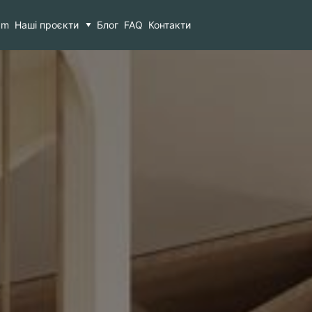
2
am
Наші проєкти
Блог
FAQ
Контакти