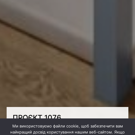
ПРОЄКТ 1076
Ми використовуємо файли cookie, щоб забезпечити вам
Візуалізація дитячої ігрової кімнати.
найкращий досвід користування нашим веб-сайтом. Якщо