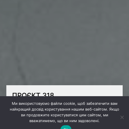
ПРОЄКТ 318
Ми використовуємо файли cookie, щоб забезпечити вам
Яка ж стильна кімната для маленького
найкращий досвід користування нашим веб-сайтом. Якщо
космонавта!
ви продовжите користуватися цим сайтом, ми
вважатимемо, що ви ним задоволені.
Дитяча поділяється на різні зони; ліжко для
відпочинку, а піднявшись вгору по сходах