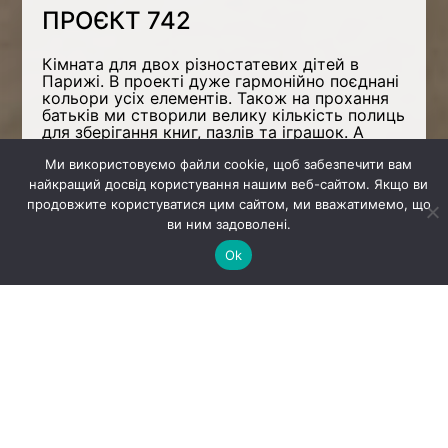
ПРОЄКТ 742
Кімната для двох різностатевих дітей в
Парижі. В проекті дуже гармонійно поєднані
кольори усіх елементів. Також на прохання
батьків ми створили велику кількість полиць
для зберігання книг, пазлів та іграшок. А
окремо для хлопчика зробили шпалери у
вигляді мапи світу.
Ми використовуємо файли cookie, щоб забезпечити вам
найкращий досвід користування нашим веб-сайтом. Якщо ви
Вересень 2023
продовжите користуватися цим сайтом, ми вважатимемо, що
ви ним задоволені.
Місцезнаходження
Ok
Париж, Франція
Площа
9 м.кв
Вартість реалізації
16 692 EUR