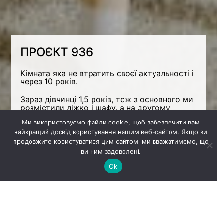
ПРОЄКТ 936
Кімната яка не втратить своєї актуальності і
через 10 років.
Зараз дівчинці 1,5 років, тож з основного ми
розмістили ліжко і шафу, а на другому
поверсі ігрова зона і посеред кімнати
Ми використовуємо файли cookie, щоб забезпечити вам
маленький столик для ігор та малювання.
Цікавим елементом є стелаж, який
найкращий досвід користування нашим веб-сайтом. Якщо ви
розташован на 2 поверхи конструкції.
продовжите користуватися цим сайтом, ми вважатимемо, що
ви ним задоволені.
Листопад 2023
Ok
Місцезнаходження
Краків, Польща
Площа
10 м.кв
Вартість реалізації