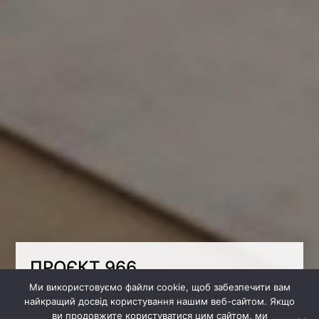
ПРОЄКТ 966
Ми використовуємо файли cookie, щоб забезпечити вам
Обирайте декор, який відображає інтереси
найкращий досвід користування нашим веб-сайтом. Якщо
вашої дитини, щоб кімната стала спроавжнім
ви продовжите користуватися цим сайтом, ми