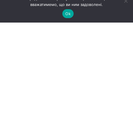
місцем для мрій та захоплень. Це розкриває
вважатимемо, що ви ним задоволені.
творчість і стимулює розвиток.
Ok
В цій кімнаті для дівчинки обрали
фотошпалери з балериною і розмістили
балетний станок з дзеркалом. А також
зручне ліжко та туалетний столик для юної
леді. Напроти велика зона зберігання речей і
стіл для навчання.
Березень 2023
Місцезнаходження
Трир, Німеччина
Площа
11 м2
Вартість реалізації
13 104 EUR