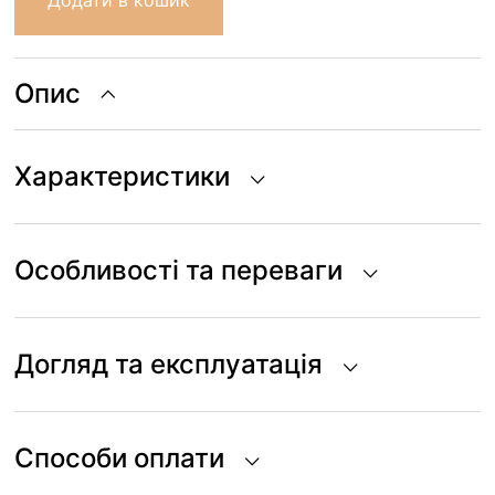
Додати в кошик
кількість
Опис
Характеристики
Особливості та переваги
Догляд та експлуатація
Способи оплати