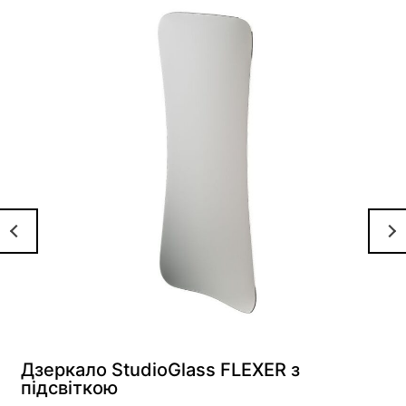
Дзеркало StudioGlass FLEXER з
підсвіткою