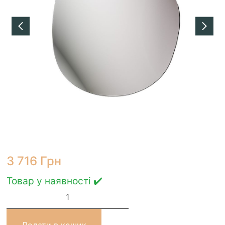
3 716
Грн
Товар у наявності ✔️
Дзеркало
StudioGlass
POTAS
з
підсвіткою