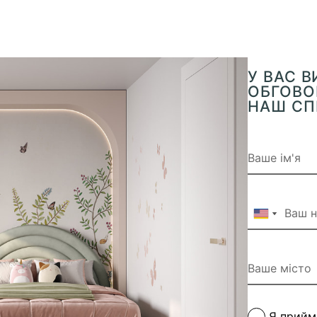
У ВАС 
ОБГОВОР
НАШ СП
Я прий