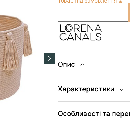
Товар під замовлення ⌛
Кошик
Lorena
Canals
BASKET
NEW
TASSELS
Ø40
x
25
кількість
Опис
Характеристики
Особливості та пере