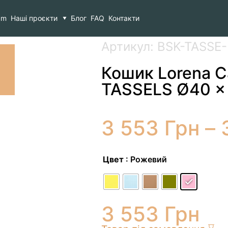
ня
>
Кошик Lorena Canals BASKET NEW TASSELS Ø40 x 
am
Наші проєкти
Блог
FAQ
Контакти
Артикул: BSK-TASSE
Кошик Lorena 
TASSELS Ø40 x
3 553
Грн
–
Цвет
: Рожевий
3 553
Грн