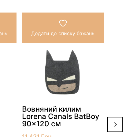
ань
Додати до списку бажань
Додати
Вовняний килим
Lorena Canals BatBoy
90×120 см
11 421
Грн