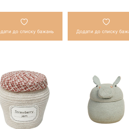
дати до списку бажань
Додати до списку баж