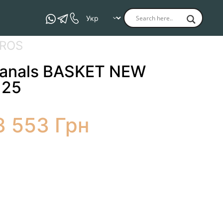
25
-ROS
Canals BASKET NEW
 25
3 553
Грн