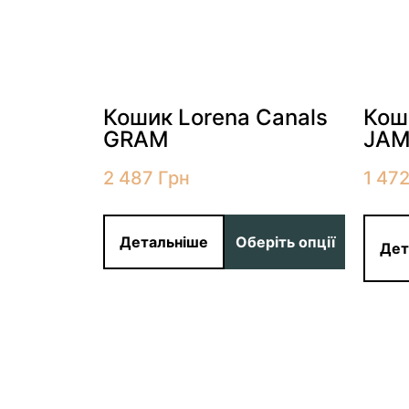
одати в
кошик
Кошик Lorena Canals
Кош
GRAM
JAM
2 487
Грн
1 47
Детальніше
Оберіть опції
Дет