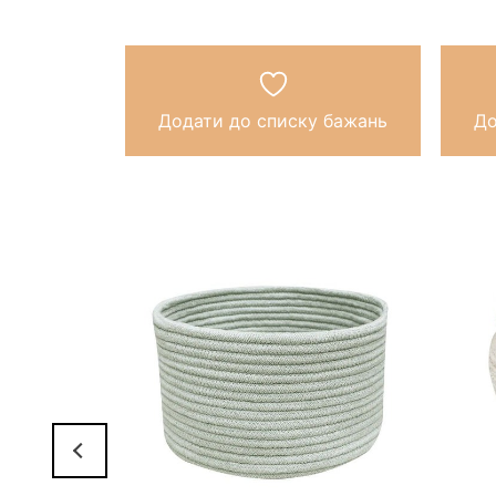
Додати до списку бажань
До
к для
ÖREN