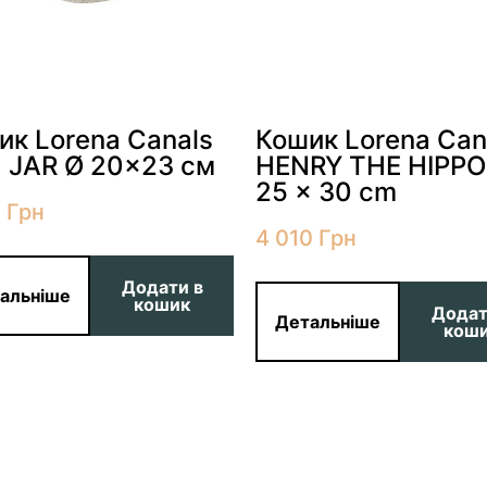
ик Lorena Canals
Кошик Lorena Can
 JAR Ø 20×23 см
HENRY THE HIPPO
25 x 30 cm
2
Грн
4 010
Грн
Додати в
альніше
кошик
Додат
Детальніше
кош