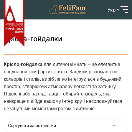
Skip
Головна
>
Готові дитячі меблі
>
Крісла-гойдалки
to
content
Крісла-гойдалки
Крісло-гойдалка
для дитячої кімнати – це елегантне
поєднання комфорту і стилю. Завдяки різноманіттю
кольорів і стилів, виріб легко інтегрується в будь-який
простір, створюючи атмосферу легкості та затишку.
Підвісні або на підставці – обирайте модель, яка
найкраще підійде вашому інтер’єру, і насолоджуйтеся
незабутніми моментами разом з дитиною.