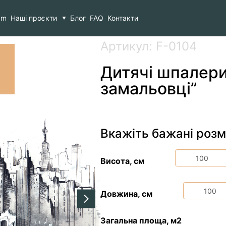
Міські хмарочоси у замальовці”
am
Наші проєкти
Блог
FAQ
Контакти
Артикул: F-0104
Дитячі шпалери
замальовці”
Вкажіть бажані розм
Висота, см
Довжина, см
Загальна площа, м2