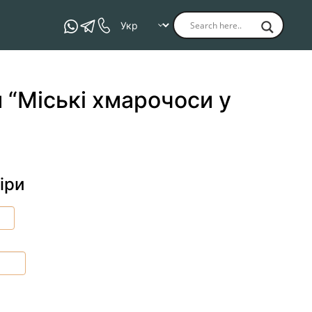
 “Міські хмарочоси у
іри