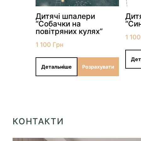
Дитячі шпалери
Дит
“Собачки на
“Си
повітряних кулях”
1 10
зрахувати
1 100
Грн
Дет
Детальніше
Розрахувати
КОНТАКТИ