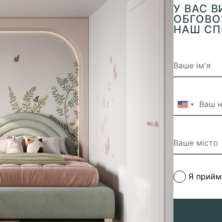
У ВАС 
ОБГОВОР
НАШ СП
Я прий