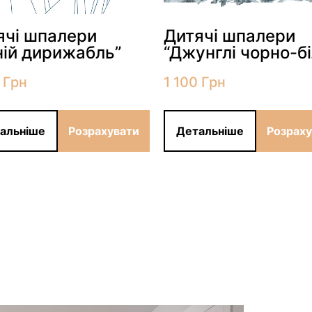
ячі шпалери
Дитячі шпалери
ній дирижабль”
“Джунглі чорно-бі
0
Грн
1 100
Грн
альніше
Розрахувати
Детальніше
Розрах