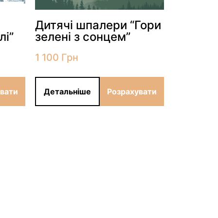
Дитячі шпалери “Гори
Дитячі
лі”
зелені з сонцем”
із сонц
1 100
Грн
1 100
Грн
увати
Детальніше
Розрахувати
Детальн