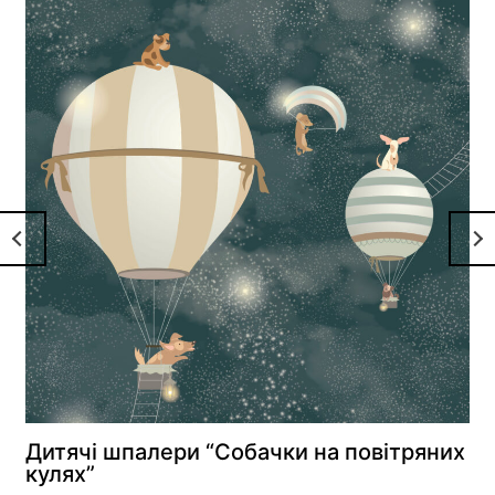
Дитячі шпалери “Собачки на повітряних
кулях”