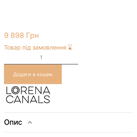
9 898
Грн
Товар під замовлення ⌛
Ігровий
килим
Lorena
Canals
ECOCITY
Додати в кошик
120х170
см
кількість
Опис