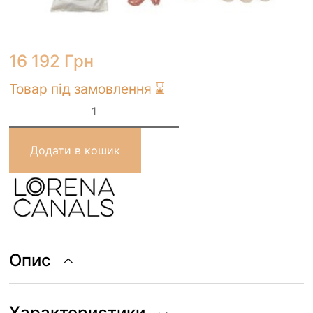
16 192
Грн
Товар під замовлення ⌛
Ігровий
килим
Lorena
Canals
SEABED
Додати в кошик
140х200
см
кількість
Опис
Характеристики