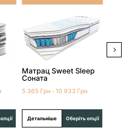
Матрац Sweet Sleep
Матрац
Соната
Гевея
н
5 365
Грн
10 933
Грн
10 469
Г
–
опції
Детальніше
Оберіть опції
Детальн