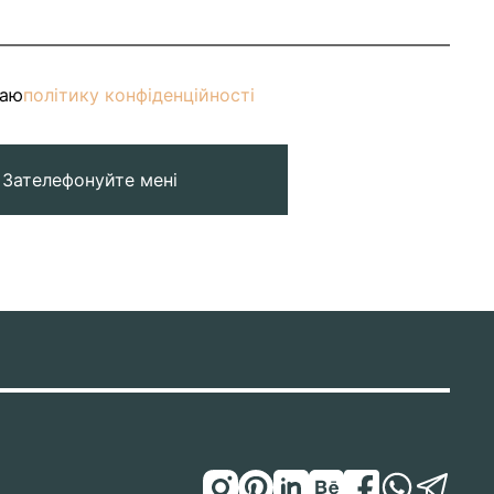
маю
політику конфіденційності
Зателефонуйте мені