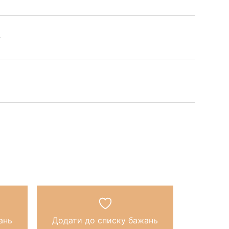
ань
Додати до списку бажань
Додати