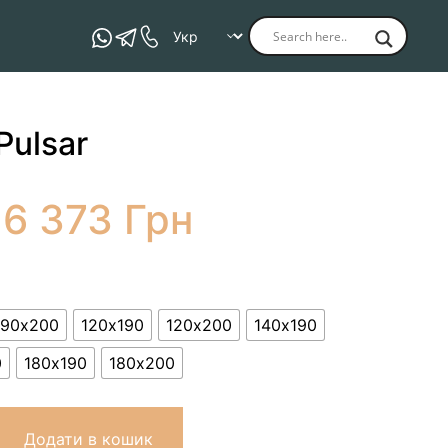
Pulsar
16 373
Грн
90х200
120х190
120х200
140х190
0
180х190
180х200
Додати в кошик