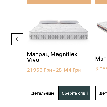
 Sleep
Матрац Magniflex
Мат
Vivo
1
Грн
3 05
21 966
Грн
28 144
Грн
–
ріть опції
Детальніше
Оберіть опції
Дет