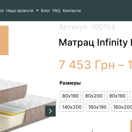
 Infinity Pulsar
am
Наші проєкти
Блог
FAQ
Контакти
Артикул: 100154
Матрац Infinity 
7 453
Грн
–
Размеры
80х190
80х200
90х190
140х200
160х190
160х20
Матрац