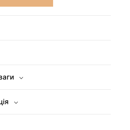
ваги
ція