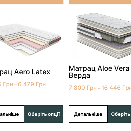
Матрац Aloe Vera
рац Aero Latex
Верда
5
Грн
6 479
Грн
–
7 800
Грн
16 446
Гр
–
альніше
Оберіть опції
Детальніше
Оберіть 