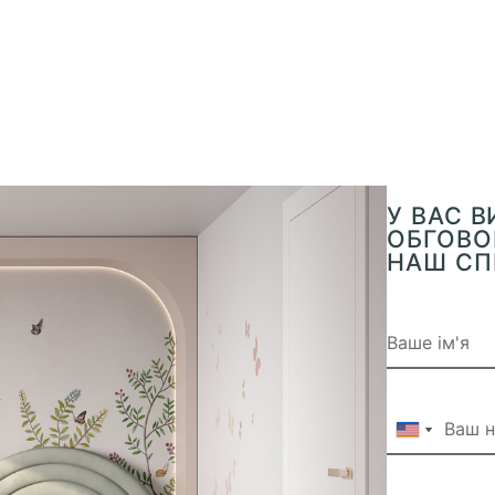
У ВАС 
ОБГОВОР
НАШ СП