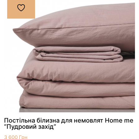
Постільна білизна для немовлят Home me
“Пудровий захід”
3 600
Грн