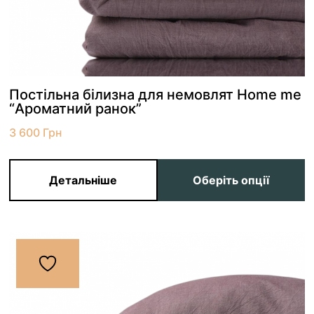
Постільна білизна для немовлят Home me
“Ароматний ранок”
3 600
Грн
Детальніше
Оберіть опції