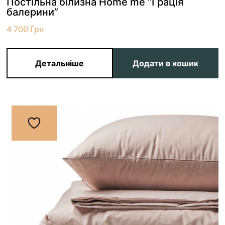
Постільна білизна Home me “Грація
балерини”
4 700
Грн
Детальніше
Додати в кошик