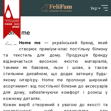
Skip
Головна
>
Home me
to
content
Home me
Home me
— український бренд, який
створює преміум-клас постільну білизну
та текстиль для дому. Продукція бренду
відзначається високою якістю матеріалів,
такими як бавовна, льон і шовк, а також
стильним дизайном, що додає затишку будь-
якому інтер’єру. Home me пропонує широкий
асортимент: від постільної білизни до аксесуарів
для дому, забезпечуючи комфорт і розкіш у
кожному деталях.
Кожен виріб створений з увагою до якості та
екологічності, щоб подарувати вам