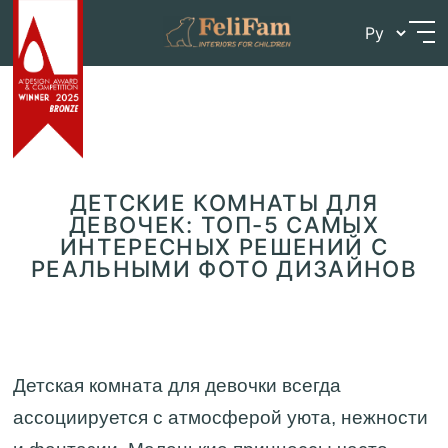
Skip
Главная
>
Блог
>
Детские комнаты для девочек:
to
ТОП-5 самых интересных решений с реальными
content
фото дизайнов
ДЕТСКИЕ КОМНАТЫ ДЛЯ
ДЕВОЧЕК: ТОП-5 САМЫХ
ИНТЕРЕСНЫХ РЕШЕНИЙ С
РЕАЛЬНЫМИ ФОТО ДИЗАЙНОВ
Детская комната для девочки всегда
ассоциируется с атмосферой уюта, нежности