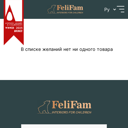
Skip
Мій список бажань
to
content
В списке желаний нет ни одного товара