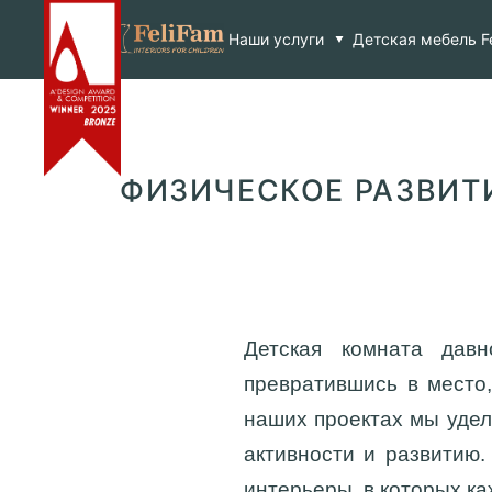
Skip
Главная
>
Блог
>
Физическое развитие и стильный
to
Наши услуги
Детская мебель F
content
ФИЗИЧЕСКОЕ РАЗВИТ
Детская комната дав
превратившись в место
наших проектах мы удел
активности и развитию.
интерьеры, в которых к