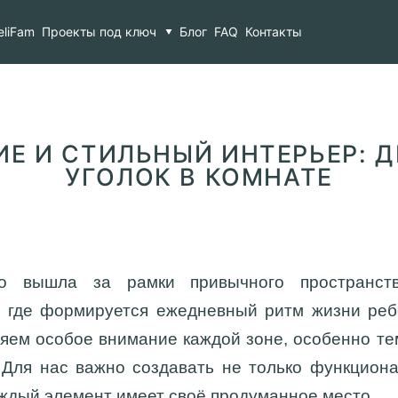
 интерьер: детский спортивный уголок в комнате
eliFam
Проекты под ключ
Блог
FAQ
Контакты
ИЕ И СТИЛЬНЫЙ ИНТЕРЬЕР: 
УГОЛОК В КОМНАТЕ
но вышла за рамки привычного пространст
, где формируется ежедневный ритм жизни реб
яем особое внимание каждой зоне, особенно те
 Для нас важно создавать не только функцион
аждый элемент имеет своё продуманное место.