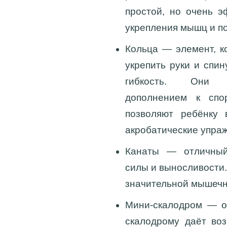
простой, но очень 
укрепления мышц и п
Кольца
— элемент, ко
укрепить руки и спин
гибкость. Они 
дополнением к спор
позволяют ребёнку 
акробатические упра
Канаты
— отличный 
силы и выносливости.
значительной мышечно
Мини-скалодром
— од
скалодрому даёт во