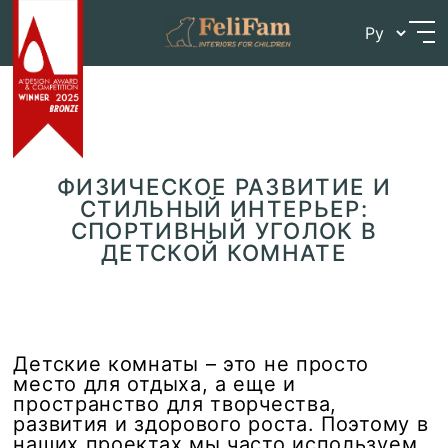
Skip
Главная
>
Блог
>
Физическое развитие и стильный
to
интерьер: спортивный уголок в детской комнате
content
ФИЗИЧЕСКОЕ РАЗВИТИЕ И
СТИЛЬНЫЙ ИНТЕРЬЕР:
СПОРТИВНЫЙ УГОЛОК В
ДЕТСКОЙ КОМНАТЕ
Детские комнаты – это не просто
место для отдыха, а еще и
пространство для творчества,
развития и здорового роста. Поэтому в
наших проектах мы часто используем