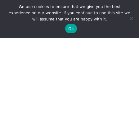
Дизайн разработан для молодого парня из
We use cookies to ensure that we give you the best
Латвии, г. Рига
experience on our website. If you continue to use this site we
will assume that you are happy with it.
Запрос на дизайн — сделать максимально
комфортное и стильное пространство, где
Ok
парень сможет с удовольствием проводить
время как сам, так и со своими друзьями
Март 2023
Местонахождение
Рига, Латвия
Площадь
13 м.кв
Стоимость реализации
12 012 EUR