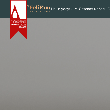
Skip
Главная
>
Проєкти
>
Для мальчиков
>
Проект 77
to
Наши услуги
Детская мебель F
content