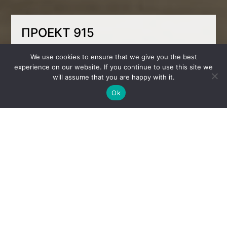
ПРОЕКТ 915
Стильная комната для активного мальчика 6
We use cookies to ensure that we give you the best
лет.
experience on our website. If you continue to use this site we
will assume that you are happy with it.
Двухэтажная кровать х игровым
пространством сверху — хорошее решение
Ok
для использования пространства. Чтобы
туда добраться мы добавили как удобные
ступеньки, так и лестницу с другой
стороны. А зону для обучения разместили у
окна, это лучшее расположение.
Декабрь 2023
Местонахождение
Мюнхен, Германия
Площадь
12 м2
Стоимость реализации
17 472 EUR