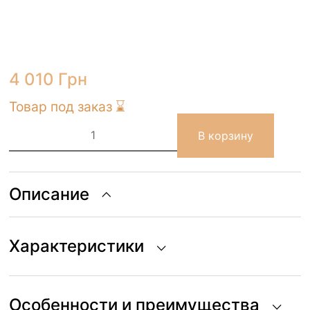
4 010
Грн
Товар под заказ ⌛
Количество
товара
В корзину
Корзина
Lorena
Canals
FRED
THE
Описание
FROG
Ø23
x
35
Характеристики
cm
Особенности и преимущества