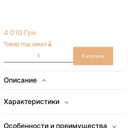
4 010
Грн
Товар под заказ ⌛
Количество
товара
В корзину
Корзина
CHARLIE
THE
CHICKEN
Ø
Описание
25
x
30
cm
Характеристики
Особенности и преимущества