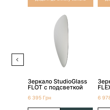
oGlass
еткой
Зеркало StudioGlass
Зер
FLOT с подсветкой
FLE
6 395
Грн
6 97
 корзину