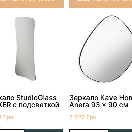
кало StudioGlass
Зеркало Kave Ho
XER с подсветкой
Anera 93 x 90 см
8
Грн
7 722
Грн