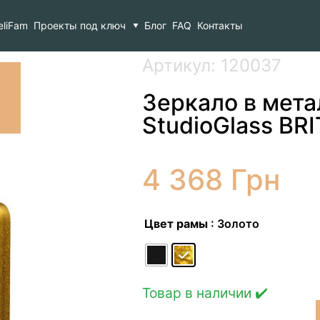
 металлической раме StudioGlass BRITANNIC
eliFam
Проекты под ключ
Блог
FAQ
Контакты
Артикул: 120037
Зеркало в мет
StudioGlass BR
4 368
Грн
Цвет рамы
: Золото
Товар в наличии ✔️
Количество