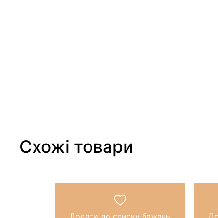
Схожі товари
Додати до списку бажань
До