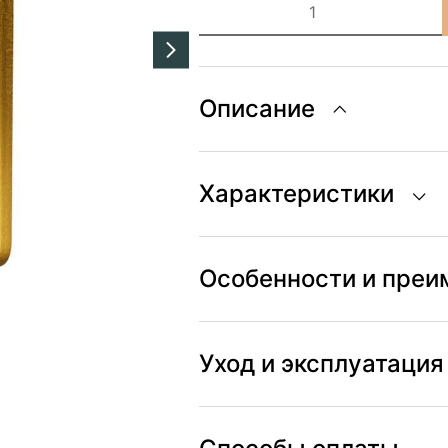
товара
Зеркало
в
металлической
раме
StudioGlass
Описание
BRITANNIC
Характеристики
Особенности и пре
Уход и эксплуатация