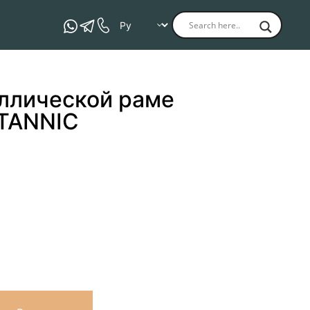
аллической раме
ITANNIC