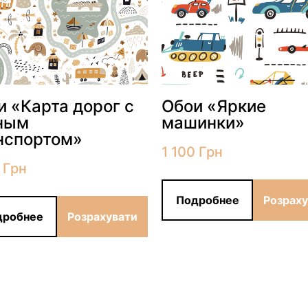
и «Карта дорог с
Обои «Яркие
ным
машинки»
нспортом»
1 100
Грн
0
Грн
Подробнее
Розрах
дробнее
Розрахувати