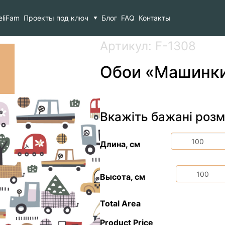
eliFam
Проекты под ключ
Блог
FAQ
Контакты
Артикул: F-1308
Обои «Машинк
Вкажіть бажані розм
Длина, см
Высота, см
Total Area
Product Price