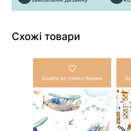
Схожі товари
Додати до списку бажань
До