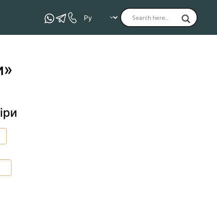
и»
іри