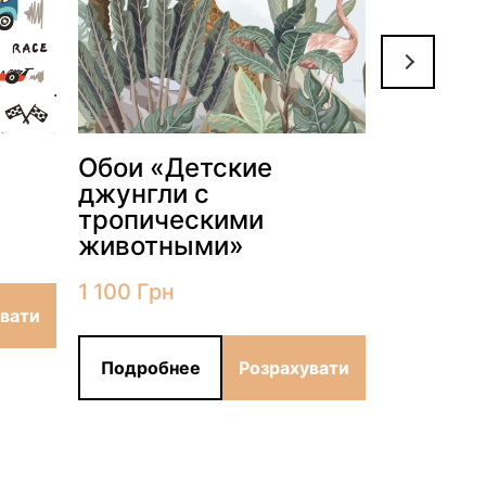
Обои «Детские
Обои «
джунгли с
поезд»
тропическими
1 100
Грн
животными»
1 100
Грн
увати
Подроб
Подробнее
Розрахувати