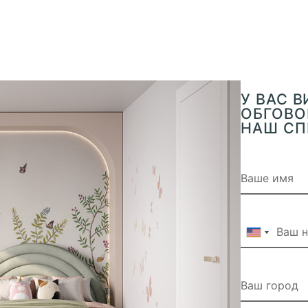
У ВАС 
ОБГОВОР
НАШ СП