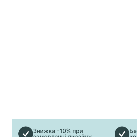
Знижка -10% при
Бе
замовленні дизайну
ко