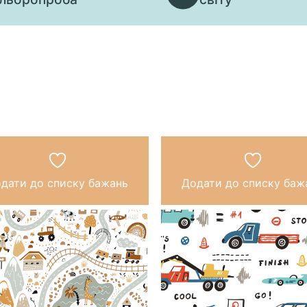
дати до списку бажань
Додати до списку баж