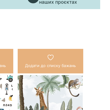
наших проєктах
ань
Додати до списку бажань
Додати