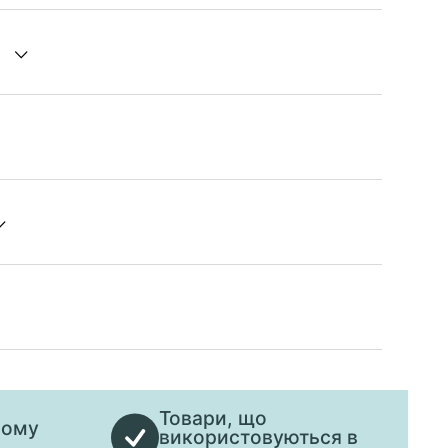
Товари, що
ьому
використовуються в