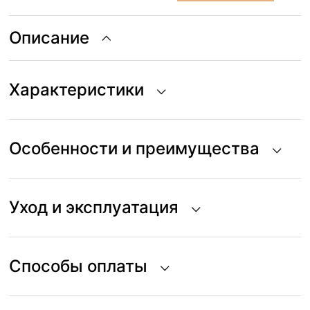
Maison
Deux
Peanuts
Hug
Описание
White
Black
Характеристики
Особенности и преимущества
Уход и эксплуатация
Способы оплаты