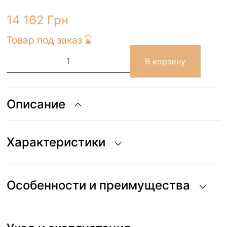
14 162
Грн
Товар под заказ ⌛
Количество
товара
В корзину
Игровой
ковер
Lorena
Canals
PATH
Описание
OF
NATURE
120х160
см
Характеристики
Особенности и преимущества