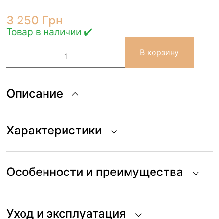
3 250
Грн
Товар в наличии ✔️
Количество
В корзину
товара
Постельное
бельё
Bedclozzzes
Ice
Описание
matcha
с
рюшами
Характеристики
Особенности и преимущества
Уход и эксплуатация