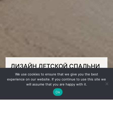
ДИЗАЙН ДЕТСКОЙ СПАЛЬНИ
ДЛЯ ДВУХ ДЕВОЧЕК 4 ЛЕТ И 5
We use cookies to ensure that we give you the best
experience on our website. If you continue to use this site we
МЕСЯЦЕВ
will assume that you are happy with it.
Ok
Дизайн детской спальни для двух девочек
создан для комфортного проживания в
компактном пространстве площадью 14 м².
У каждой ребёнка есть собственное место
для сна, учёбы, творчества и отдыха.