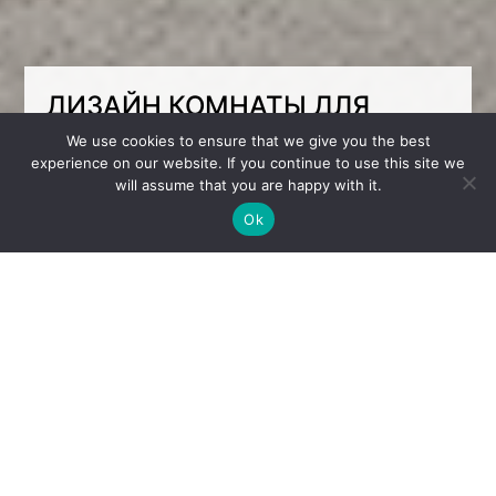
ДИЗАЙН КОМНАТЫ ДЛЯ
МАЛЬЧИКА: ПРОСТРАНСТВО,
We use cookies to ensure that we give you the best
experience on our website. If you continue to use this site we
КОТОРОЕ РАСТЁТ ВМЕСТЕ С
will assume that you are happy with it.
РЕБЁНКОМ
Ok
Проект комнаты для мальчика под ключ
создан как комфортное и функциональное
пространство, которое адаптируется к
потребностям ребёнка по мере его
взросления. Основная концепция сочетает
продуманное зонирование, эргономику и
современный дизайн, обеспечивая комфорт
на долгие годы.
Интерьер включает все необходимые зоны
для отдыха, учёбы, игр и активного
развития. Центральным элементом стала
многофункциональная двухъярусная