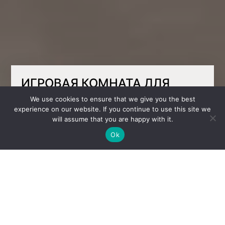
ИГРОВАЯ КОМНАТА ДЛЯ
ДЕТСКОГО ЦЕНТРА
We use cookies to ensure that we give you the best
experience on our website. If you continue to use this site we
will assume that you are happy with it.
Этот игровой пространство впечатляет с
первого взгляда!
Ok
Здесь всё продумано так, чтобы дети
испытывали радость, восхищение и
желание возвращаться снова и снова.
Большая двухэтажная конструкция с горкой
создаёт ощущение приключений и
добавляет динамики, интерактивная зона
даёт возможность развиваться и играть, а
спортивная часть обеспечивает активный
отдых.
Комната оформлена в современном стиле с