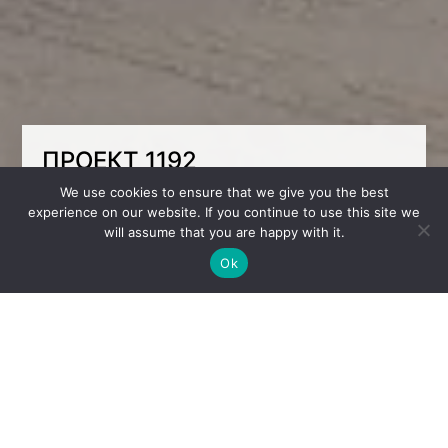
ПРОЕКТ 1192
We use cookies to ensure that we give you the best
Детская комната для мальчика создана с
experience on our website. If you continue to use this site we
учетом особенностей характера и
will assume that you are happy with it.
потребностей ребенка. Удобная кровать с
мягкими панелями органично сочетается со
Ok
стильными открытыми полками с
подсветкой, которые придают интерьеру
легкость и современный вид.
Спортивный уголок и оригинальные фасады
мебели подчеркивают индивидуальность
пространства, делая его одновременно
практичным и привлекательным.
Июнь, 2025