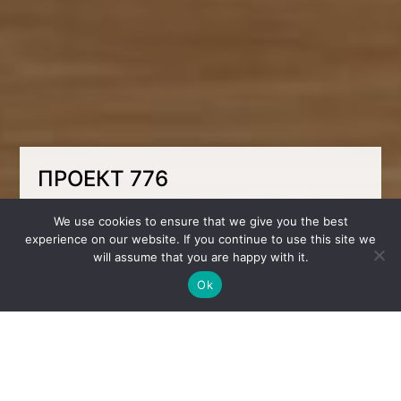
ПРОЕКТ 776
Комната с большой и нестандартной
We use cookies to ensure that we give you the best
кроватью для девочки. Дизайн мы создали с
experience on our website. If you continue to use this site we
уже существующим столом для обучения и
will assume that you are happy with it.
стеллажом, добавили соответствующие
цвета и создали мебель с интересным
Ok
дизайном.
Сентябрь 2023
Местонахождение
Вышгород, Украина